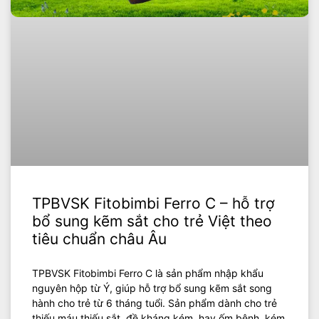
TPBVSK Fitobimbi Ferro C – hỗ trợ
bổ sung kẽm sắt cho trẻ Việt theo
tiêu chuẩn châu Âu
TPBVSK Fitobimbi Ferro C là sản phẩm nhập khẩu
nguyên hộp từ Ý, giúp hỗ trợ bổ sung kẽm sắt song
hành cho trẻ từ 6 tháng tuổi. Sản phẩm dành cho trẻ
thiếu máu thiếu sắt, đề kháng kém, hay ốm bệnh, kém