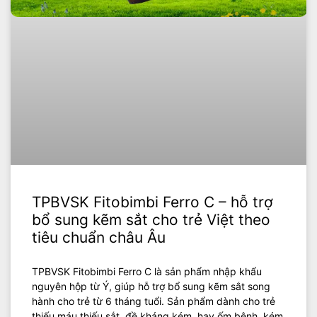
TPBVSK Fitobimbi Ferro C – hỗ trợ
bổ sung kẽm sắt cho trẻ Việt theo
tiêu chuẩn châu Âu
TPBVSK Fitobimbi Ferro C là sản phẩm nhập khẩu
nguyên hộp từ Ý, giúp hỗ trợ bổ sung kẽm sắt song
hành cho trẻ từ 6 tháng tuổi. Sản phẩm dành cho trẻ
thiếu máu thiếu sắt, đề kháng kém, hay ốm bệnh, kém