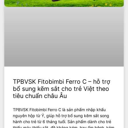
TPBVSK Fitobimbi Ferro C – hỗ trợ
bổ sung kẽm sắt cho trẻ Việt theo
tiêu chuẩn châu Âu
TPBVSK Fitobimbi Ferro C là sản phẩm nhập khẩu
nguyên hộp từ Ý, giúp hỗ trợ bổ sung kẽm sắt song
hành cho trẻ từ 6 tháng tuổi. Sản phẩm dành cho trẻ
thiếu máu thiếu sắt, đề kháng kém, hay ốm bệnh, kém