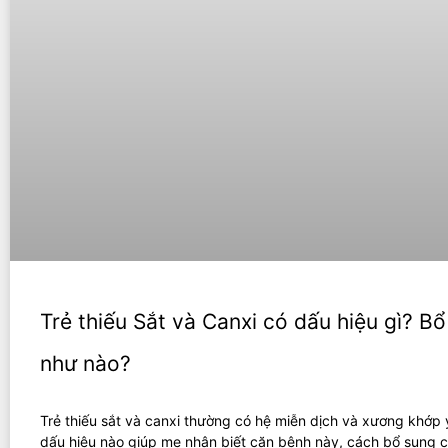
Trẻ thiếu Sắt và Canxi có dấu hiệu gì? B
như nào?
Trẻ thiếu sắt và canxi thường có hệ miễn dịch và xương khớp 
dấu hiệu nào giúp mẹ nhận biết căn bệnh này, cách bổ sung c