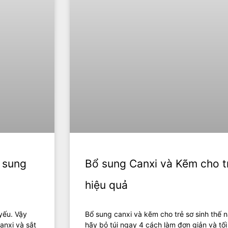
ổ sung
Bổ sung Canxi và Kẽm cho tr
hiệu quả
yếu. Vậy
Bổ sung canxi và kẽm cho trẻ sơ sinh thế 
anxi và sắt
hãy bỏ túi ngay 4 cách làm đơn giản và tố