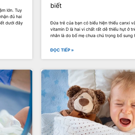
biết
ậm lớn. Tuy
nhận đủ hai
iết dưới đây
Đứa trẻ của bạn có biểu hiện thiếu canxi 
vitamin D là hai vi chất rất dễ thiếu hụt ở 
nhân là do bố mẹ chưa chú trọng bổ sung h
ĐỌC TIẾP »