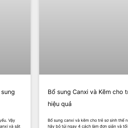
ổ sung
Bổ sung Canxi và Kẽm cho tr
hiệu quả
yếu. Vậy
Bổ sung canxi và kẽm cho trẻ sơ sinh thế 
anxi và sắt
hãy bỏ túi ngay 4 cách làm đơn giản và tố