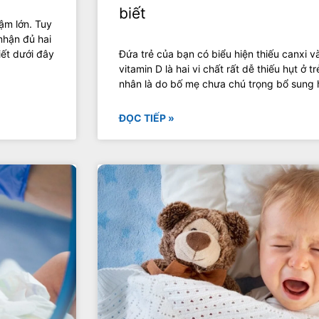
biết
ậm lớn. Tuy
nhận đủ hai
iết dưới đây
Đứa trẻ của bạn có biểu hiện thiếu canxi 
vitamin D là hai vi chất rất dễ thiếu hụt ở 
nhân là do bố mẹ chưa chú trọng bổ sung h
ĐỌC TIẾP »