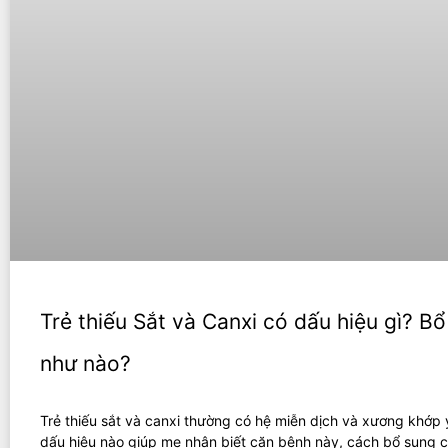
Trẻ thiếu Sắt và Canxi có dấu hiệu gì? B
như nào?
Trẻ thiếu sắt và canxi thường có hệ miễn dịch và xương khớp 
dấu hiệu nào giúp mẹ nhận biết căn bệnh này, cách bổ sung c