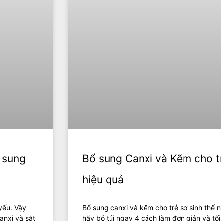
ổ sung
Bổ sung Canxi và Kẽm cho tr
hiệu quả
yếu. Vậy
Bổ sung canxi và kẽm cho trẻ sơ sinh thế 
anxi và sắt
hãy bỏ túi ngay 4 cách làm đơn giản và tố