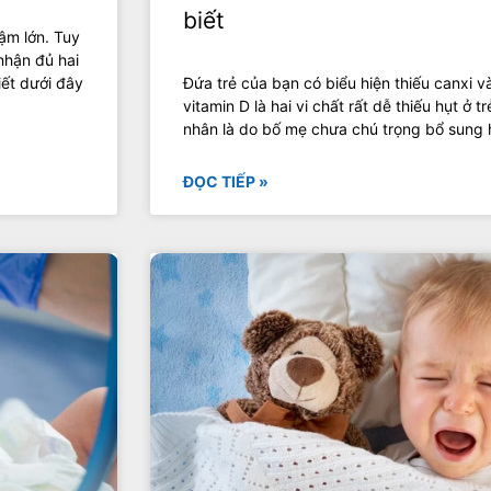
biết
ậm lớn. Tuy
nhận đủ hai
iết dưới đây
Đứa trẻ của bạn có biểu hiện thiếu canxi 
vitamin D là hai vi chất rất dễ thiếu hụt ở 
nhân là do bố mẹ chưa chú trọng bổ sung h
ĐỌC TIẾP »