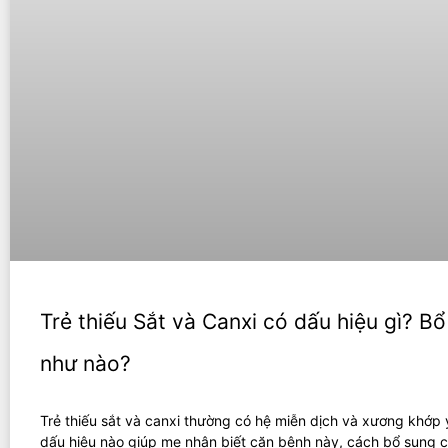
Trẻ thiếu Sắt và Canxi có dấu hiệu gì? B
như nào?
Trẻ thiếu sắt và canxi thường có hệ miễn dịch và xương khớp 
dấu hiệu nào giúp mẹ nhận biết căn bệnh này, cách bổ sung c