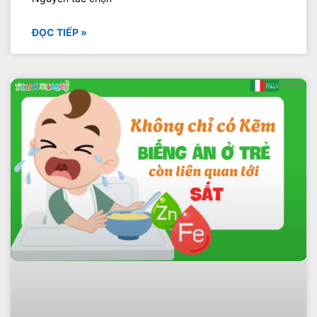
ĐỌC TIẾP »