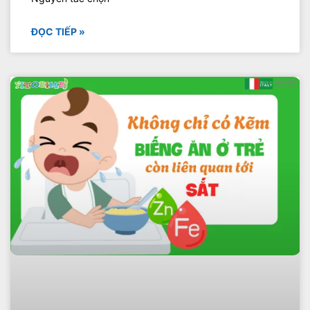
ĐỌC TIẾP »