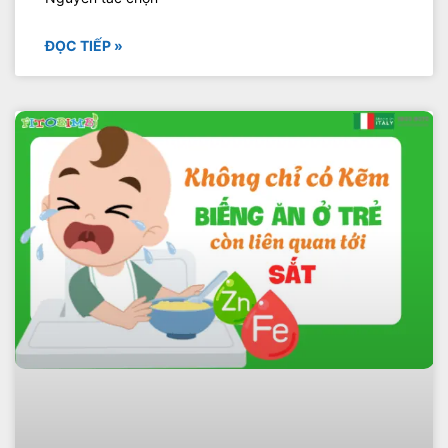
ĐỌC TIẾP »