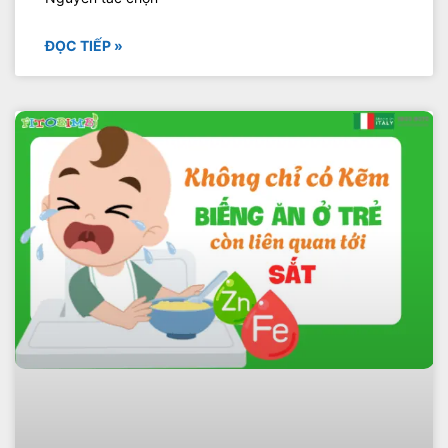
ĐỌC TIẾP »