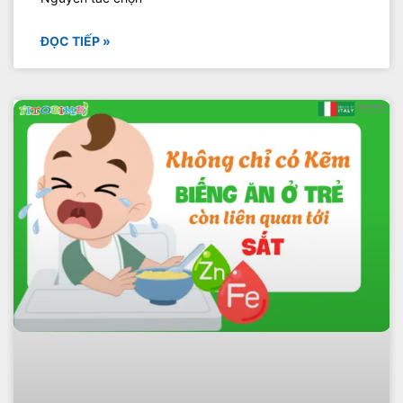
ĐỌC TIẾP »