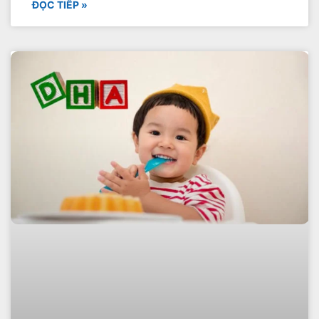
ĐỌC TIẾP »