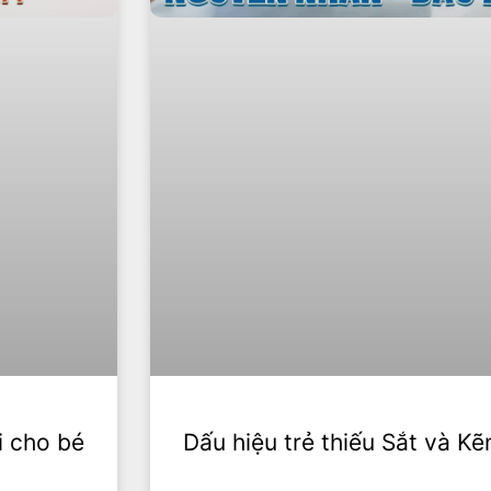
i cho bé
Dấu hiệu trẻ thiếu Sắt và K