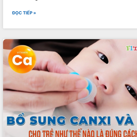
ĐỌC TIẾP »