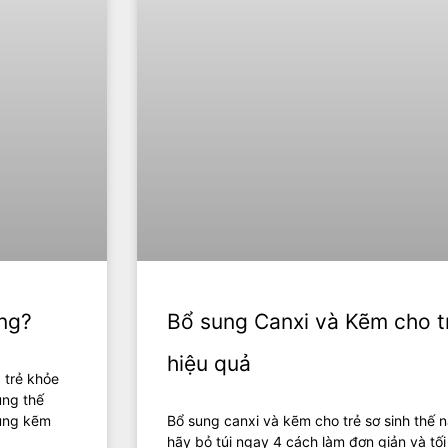
ừng?
Bổ sung Canxi và Kẽm cho tr
hiệu quả
 trẻ khỏe
ùng thế
sung kẽm
Bổ sung canxi và kẽm cho trẻ sơ sinh thế 
hãy bỏ túi ngay 4 cách làm đơn giản và tố