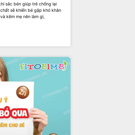
khí sắc bén giúp trẻ chống lại
t chất sẽ khiến bé gặp khó khăn
ắt và kẽm mẹ nên làm gì,