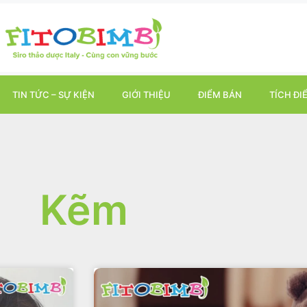
TIN TỨC – SỰ KIỆN
GIỚI THIỆU
ĐIỂM BÁN
TÍCH ĐI
Kẽm