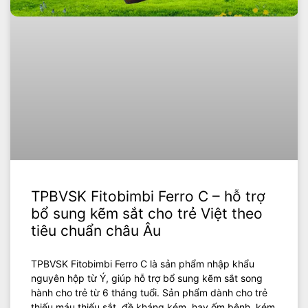
TPBVSK Fitobimbi Ferro C – hỗ trợ
bổ sung kẽm sắt cho trẻ Việt theo
tiêu chuẩn châu Âu
TPBVSK Fitobimbi Ferro C là sản phẩm nhập khẩu
nguyên hộp từ Ý, giúp hỗ trợ bổ sung kẽm sắt song
hành cho trẻ từ 6 tháng tuổi. Sản phẩm dành cho trẻ
thiếu máu thiếu sắt, đề kháng kém, hay ốm bệnh, kém