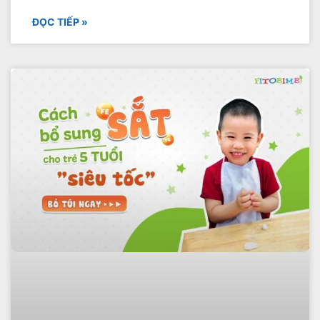
ĐỌC TIẾP »