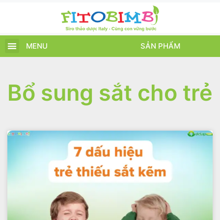
MENU
SẢN PHẨM
TRANG CHỦ
SẢN PHẨM
CHĂM SÓC TRẺ
TIN TỨC – SỰ KIỆN
GIỚI THIỆU
ĐIỂM BÁN
TÍCH ĐIỂM
Bổ sung sắt cho trẻ