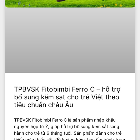
TPBVSK Fitobimbi Ferro C – hỗ trợ
bổ sung kẽm sắt cho trẻ Việt theo
tiêu chuẩn châu Âu
TPBVSK Fitobimbi Ferro C là sản phẩm nhập khẩu
nguyên hộp từ Ý, giúp hỗ trợ bổ sung kẽm sắt song
hành cho trẻ từ 6 tháng tuổi. Sản phẩm dành cho trẻ
thiếu máu thiếu sắt, đề kháng kém, hay ốm bệnh, kém