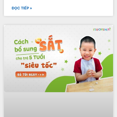
ĐỌC TIẾP »