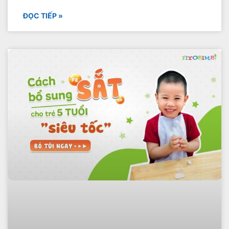
ĐỌC TIẾP »