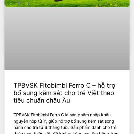
TPBVSK Fitobimbi Ferro C – hỗ trợ
bổ sung kẽm sắt cho trẻ Việt theo
tiêu chuẩn châu Âu
TPBVSK Fitobimbi Ferro C là sản phẩm nhập khẩu
nguyên hộp từ Ý, giúp hỗ trợ bổ sung kẽm sắt song
hành cho trẻ từ 6 tháng tuổi. Sản phẩm dành cho trẻ
thiếu máu thiếu sắt, đề kháng kém, hay ốm bệnh, kém