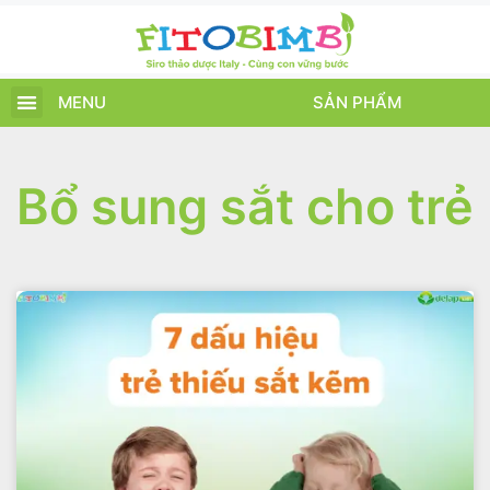
MENU
SẢN PHẨM
TRANG CHỦ
SẢN PHẨM
CHĂM SÓC TRẺ
TIN TỨC – SỰ KIỆN
GIỚI THIỆU
ĐIỂM BÁN
TÍCH ĐIỂM
Bổ sung sắt cho trẻ