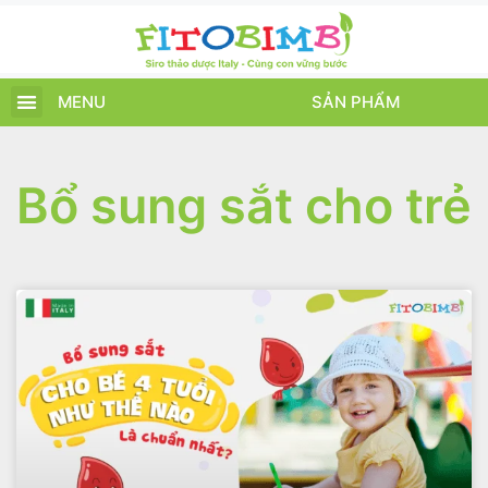
MENU
SẢN PHẨM
TRANG CHỦ
SẢN PHẨM
CHĂM SÓC TRẺ
TIN TỨC – SỰ KIỆN
GIỚI THIỆU
ĐIỂM BÁN
TÍCH ĐIỂM
Bổ sung sắt cho trẻ