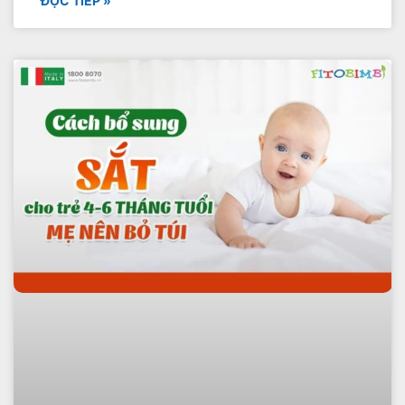
ĐỌC TIẾP »