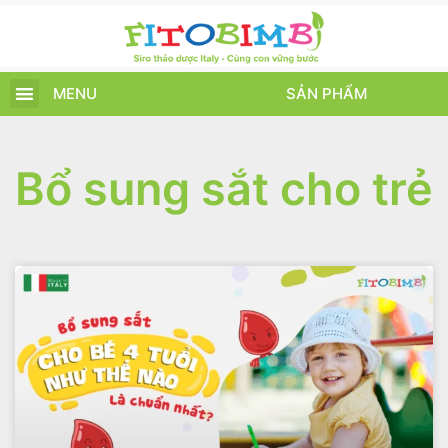
MENU
SẢN PHẨM
TRANG CHỦ
SẢN PHẨM
CHĂM SÓC TRẺ
TIN TỨC – SỰ KIỆN
GIỚI THIỆU
ĐIỂM BÁN
TÍCH ĐIỂM
Bổ sung sắt cho trẻ