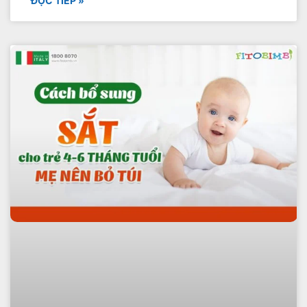
ĐỌC TIẾP »