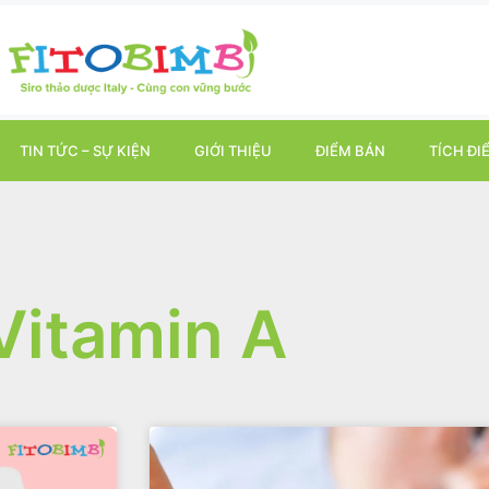
TIN TỨC – SỰ KIỆN
GIỚI THIỆU
ĐIỂM BÁN
TÍCH ĐI
Vitamin A