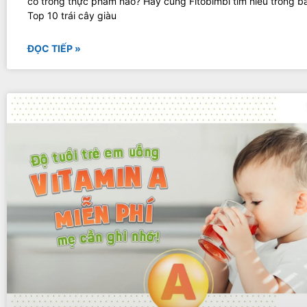
có trong thực phẩm nào? Hãy cùng Fitobimbi tìm hiểu trong bài
Top 10 trái cây giàu
ĐỌC TIẾP »