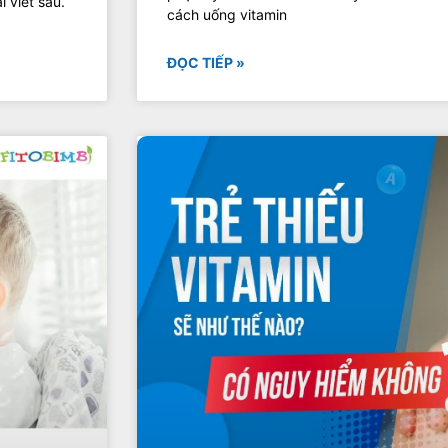
 viết sau.
cách uống vitamin
ĐỌC TIẾP »