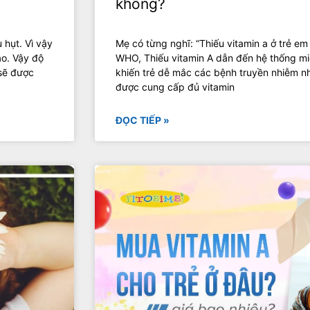
không?
 hụt. Vì vậy
‍Mẹ có từng nghĩ: “Thiếu vitamin a ở trẻ e
ao. Vậy độ
WHO, Thiếu vitamin A dẫn đến hệ thống miễ
 sẽ được
khiến trẻ dễ mắc các bệnh truyền nhiễm như
được cung cấp đủ vitamin
ĐỌC TIẾP »