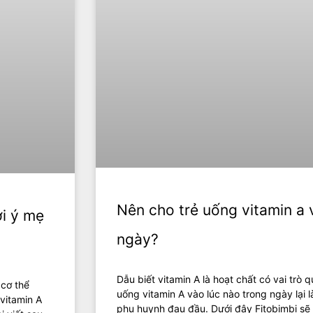
Nên cho trẻ uống vitamin a 
ợi ý mẹ
ngày?
Dẫu biết vitamin A là hoạt chất có vai trò 
 cơ thể
uống vitamin A vào lúc nào trong ngày lại l
vitamin A
phụ huynh đau đầu. Dưới đây Fitobimbi sẽ 