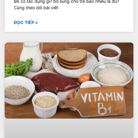
B6 có tác dụng gì? bổ sung cho trẻ bao nhiêu là đủ?
Cùng theo dõi bài viết
ĐỌC TIẾP »