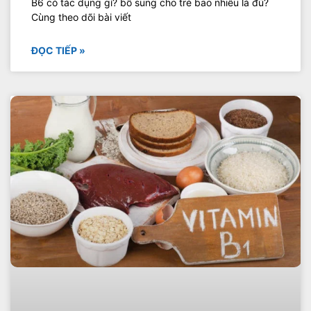
B6 có tác dụng gì? bổ sung cho trẻ bao nhiêu là đủ?
Cùng theo dõi bài viết
ĐỌC TIẾP »