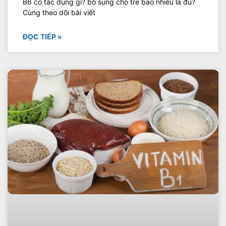
B6 có tác dụng gì? bổ sung cho trẻ bao nhiêu là đủ?
Cùng theo dõi bài viết
ĐỌC TIẾP »