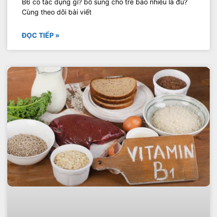
B6 có tác dụng gì? bổ sung cho trẻ bao nhiêu là đủ?
Cùng theo dõi bài viết
ĐỌC TIẾP »