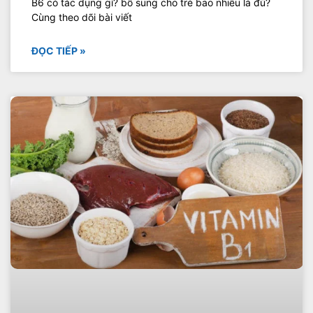
B6 có tác dụng gì? bổ sung cho trẻ bao nhiêu là đủ?
Cùng theo dõi bài viết
ĐỌC TIẾP »