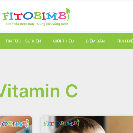
TIN TỨC – SỰ KIỆN
GIỚI THIỆU
ĐIỂM BÁN
TÍCH ĐI
Vitamin C