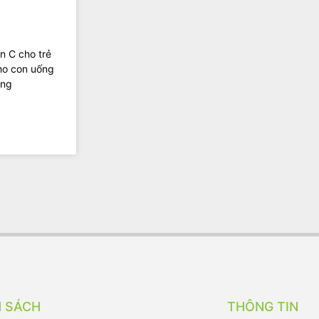
n C cho trẻ
cho con uống
ùng
H SÁCH
THÔNG TIN