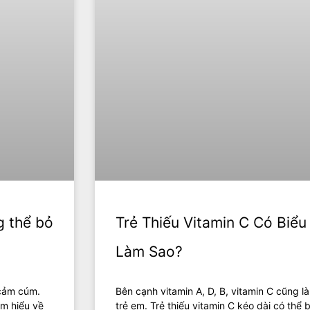
g thể bỏ
Trẻ Thiếu Vitamin C Có Biểu
Làm Sao?
 cảm cúm.
Bên cạnh vitamin A, D, B, vitamin C cũng là 
ìm hiểu về
trẻ em. Trẻ thiếu vitamin C kéo dài có thể