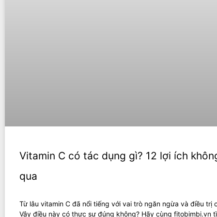
Vitamin C có tác dụng gì? 12 lợi ích khôn
qua
Từ lâu vitamin C đã nổi tiếng với vai trò ngăn ngừa và điều trị
Vậy điều này có thực sự đúng không? Hãy cùng fitobimbi.vn t