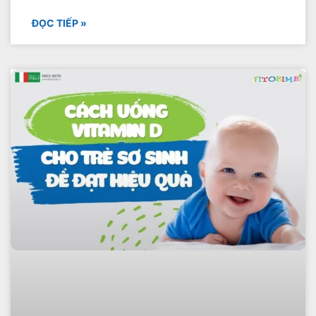
ĐỌC TIẾP »