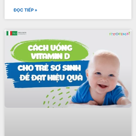
ĐỌC TIẾP »