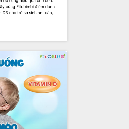
h bổ sung hiệu quả cho con.
Hãy cùng Fitobimbi điểm danh
D3 cho trẻ sơ sinh an toàn,