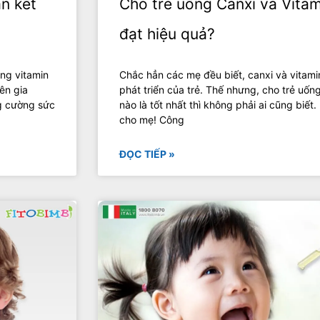
n kết
Cho trẻ uống Canxi và Vitam
đạt hiệu quả?
ng vitamin
Chắc hẳn các mẹ đều biết, canxi và vitami
ên gia
phát triển của trẻ. Thế nhưng, cho trẻ uốn
ng cường sức
nào là tốt nhất thì không phải ai cũng biế
cho mẹ! Công
ĐỌC TIẾP »