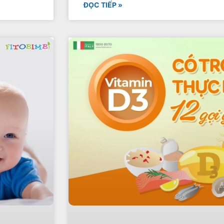
ĐỌC TIẾP »