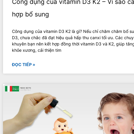
Công dụng của vitamin D3 K2 – Vì sao cầ
hợp bổ sung
Công dụng của vitamin D3 K2 là gì? Nếu chỉ chăm chăm bổ su
D3, chưa chắc đã đạt hiệu quả hấp thu canxi tối ưu. Các chuy
khuyên bạn nên kết hợp đồng thời vitamin D3 và K2, giúp tă
khỏe xương, cải thiện tim
ĐỌC TIẾP »