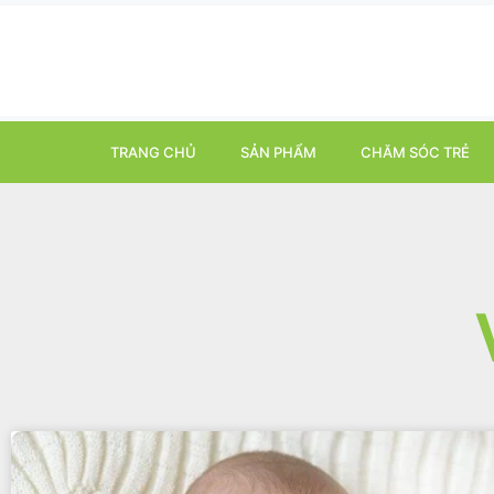
TRANG CHỦ
SẢN PHẨM
CHĂM SÓC TRẺ