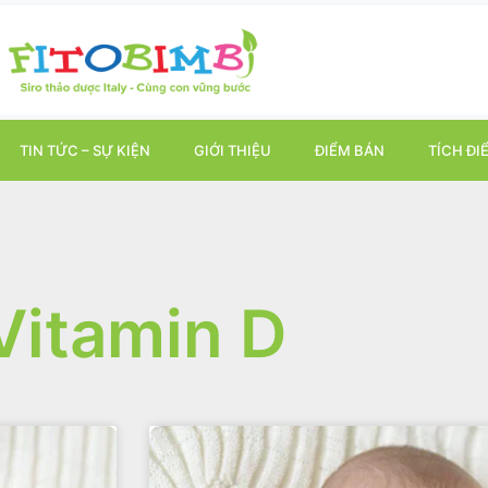
TIN TỨC – SỰ KIỆN
GIỚI THIỆU
ĐIỂM BÁN
TÍCH ĐI
Vitamin D