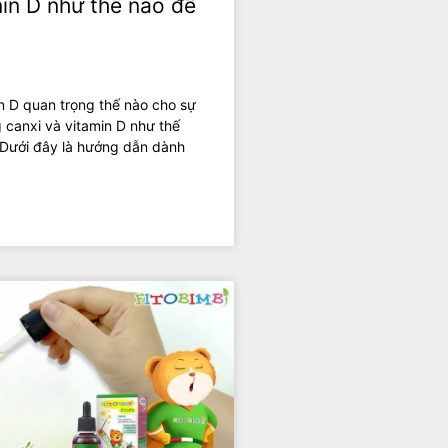
in D như thế nào để
n D quan trọng thế nào cho sự
g canxi và vitamin D như thế
t. Dưới đây là hướng dẫn dành