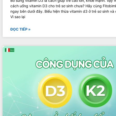
Bổ sung vitamin D3 là cách giúp trẻ cao lớn, khỏe mạnh. Vậy 
cách uống vitamin D3 cho trẻ sơ sinh chưa? Hãy cùng Fitobimb
ngay bên dưới đây. Biểu hiện thừa vitamin d3 ở trẻ sơ sinh và 
Vì sao lại
ĐỌC TIẾP »