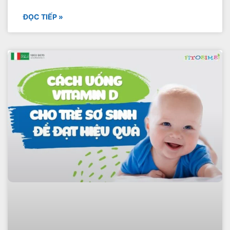
ĐỌC TIẾP »