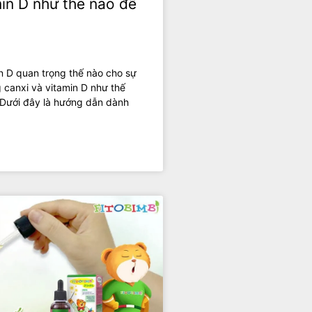
in D như thế nào để
n D quan trọng thế nào cho sự
g canxi và vitamin D như thế
t. Dưới đây là hướng dẫn dành