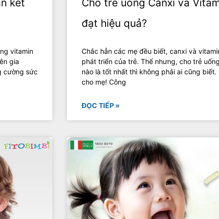
n kết
Cho trẻ uống Canxi và Vitam
đạt hiệu quả?
ng vitamin
Chắc hẳn các mẹ đều biết, canxi và vitami
ên gia
phát triển của trẻ. Thế nhưng, cho trẻ uốn
ng cường sức
nào là tốt nhất thì không phải ai cũng biế
cho mẹ! Công
ĐỌC TIẾP »