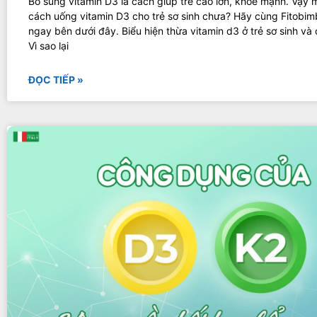
Bổ sung vitamin D3 là cách giúp trẻ cao lớn, khỏe mạnh. Vậy 
cách uống vitamin D3 cho trẻ sơ sinh chưa? Hãy cùng Fitobimb
ngay bên dưới đây. Biểu hiện thừa vitamin d3 ở trẻ sơ sinh và 
Vì sao lại
ĐỌC TIẾP »