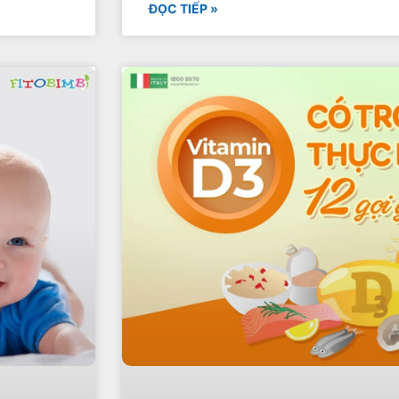
ĐỌC TIẾP »