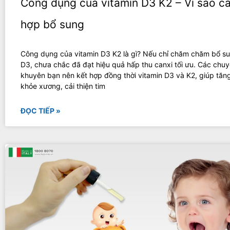
Công dụng của vitamin D3 K2 – Vì sao cầ
hợp bổ sung
Công dụng của vitamin D3 K2 là gì? Nếu chỉ chăm chăm bổ su
D3, chưa chắc đã đạt hiệu quả hấp thu canxi tối ưu. Các chuy
khuyên bạn nên kết hợp đồng thời vitamin D3 và K2, giúp tă
khỏe xương, cải thiện tim
ĐỌC TIẾP »