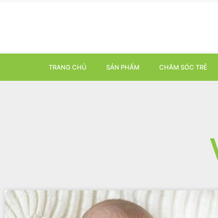
TRANG CHỦ
SẢN PHẨM
CHĂM SÓC TRẺ