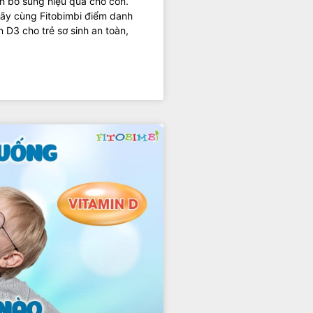
h bổ sung hiệu quả cho con.
Hãy cùng Fitobimbi điểm danh
D3 cho trẻ sơ sinh an toàn,