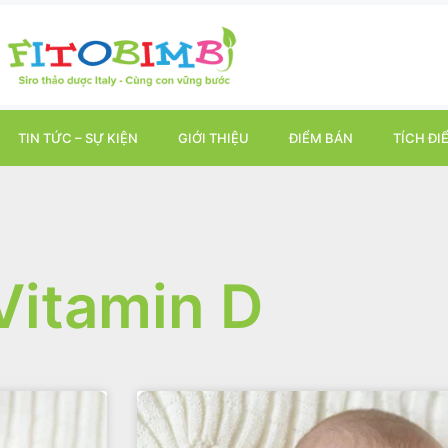
TIN TỨC – SỰ KIỆN
GIỚI THIỆU
ĐIỂM BÁN
TÍCH ĐI
Vitamin D