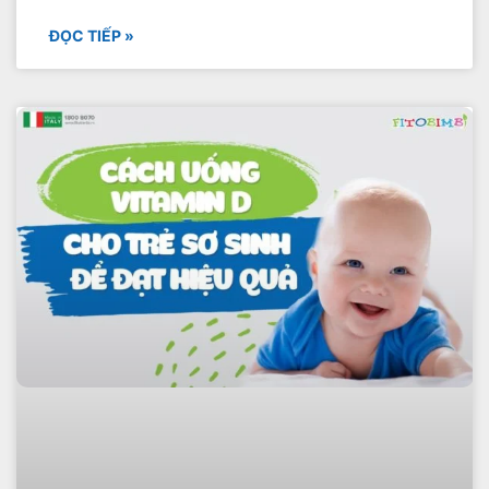
ĐỌC TIẾP »