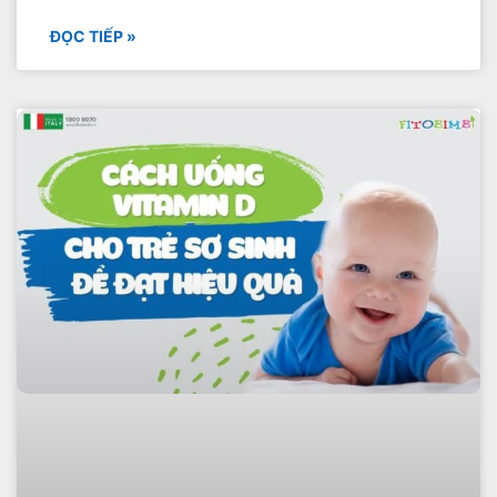
ĐỌC TIẾP »