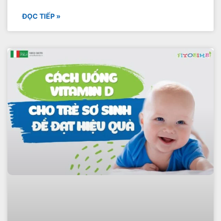
ĐỌC TIẾP »