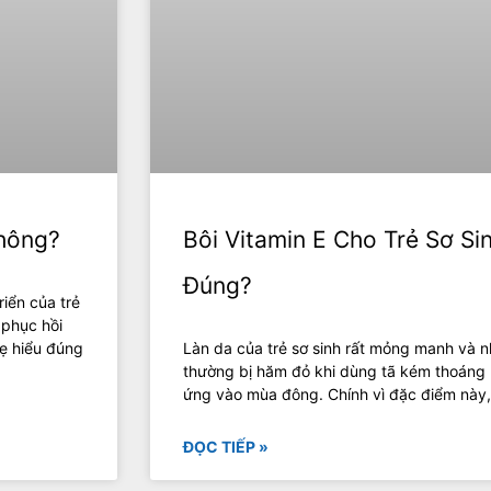
hông?
Bôi Vitamin E Cho Trẻ Sơ S
Đúng?
riển của trẻ
 phục hồi
ẹ hiểu đúng
Làn da của trẻ sơ sinh rất mỏng manh và n
thường bị hăm đỏ khi dùng tã kém thoáng k
ứng vào mùa đông. Chính vì đặc điểm này
ĐỌC TIẾP »