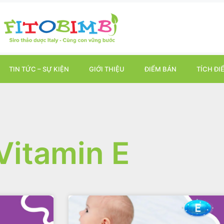
TIN TỨC – SỰ KIỆN
GIỚI THIỆU
ĐIỂM BÁN
TÍCH ĐI
Vitamin E