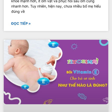
khỏe mạnh hơn, ít ốm vặt và phục hồi sau ốm cũng
nhanh hơn. Tuy nhiên, hiện nay, chưa nhiều bố mẹ hiểu
đúng về
ĐỌC TIẾP »