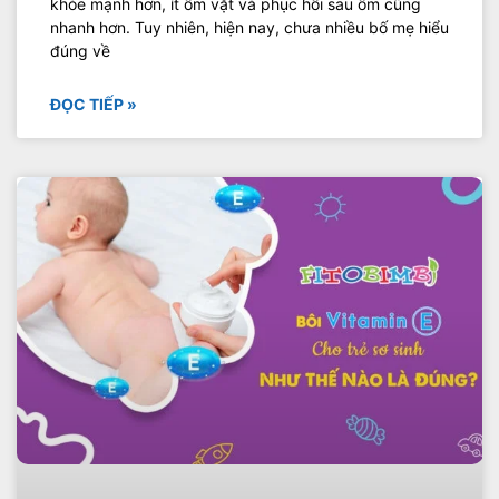
khỏe mạnh hơn, ít ốm vặt và phục hồi sau ốm cũng
nhanh hơn. Tuy nhiên, hiện nay, chưa nhiều bố mẹ hiểu
đúng về
ĐỌC TIẾP »