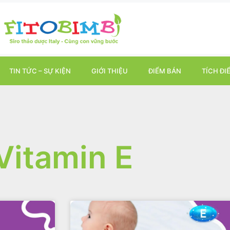
TIN TỨC – SỰ KIỆN
GIỚI THIỆU
ĐIỂM BÁN
TÍCH ĐI
Vitamin E