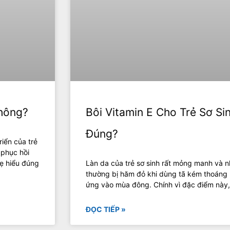
hông?
Bôi Vitamin E Cho Trẻ Sơ S
Đúng?
riển của trẻ
 phục hồi
ẹ hiểu đúng
Làn da của trẻ sơ sinh rất mỏng manh và n
thường bị hăm đỏ khi dùng tã kém thoáng k
ứng vào mùa đông. Chính vì đặc điểm này
ĐỌC TIẾP »