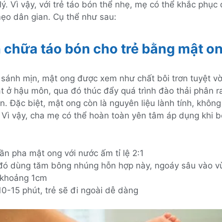
lý. Vì vậy, với trẻ táo bón thể nhẹ, mẹ có thể khắc phục
ẹo dân gian. Cụ thể như sau:
h chữa táo bón cho trẻ bằng mật o
 sánh mịn, mật ong được xem như chất bôi trơn tuyệt vời
ắt ở hậu môn, qua đó thúc đẩy quá trình đào thải phân r
. Đặc biệt, mật ong còn là nguyên liệu lành tính, không
. Vì vậy, cha mẹ có thể hoàn toàn yên tâm áp dụng khi b
ần pha mật ong với nước ấm tỉ lệ 2:1
đó dùng tăm bông nhúng hỗn hợp này, ngoáy sâu vào v
khoảng 1cm
10-15 phút, trẻ sẽ đi ngoài dễ dàng