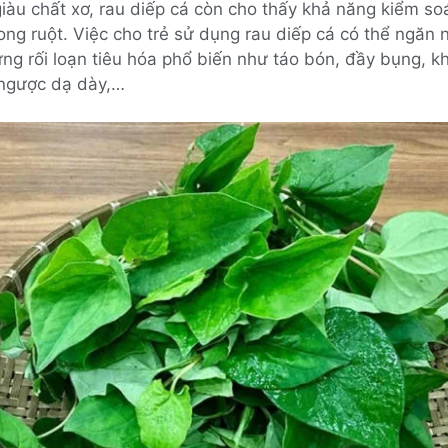
iàu chất xơ, rau diếp cá còn cho thấy khả năng kiểm so
ng ruột. Việc cho trẻ sử dụng rau diếp cá có thể ngăn
ứng rối loạn tiêu hóa phổ biến như táo bón, đầy bụng, kh
 ngược dạ dày,…