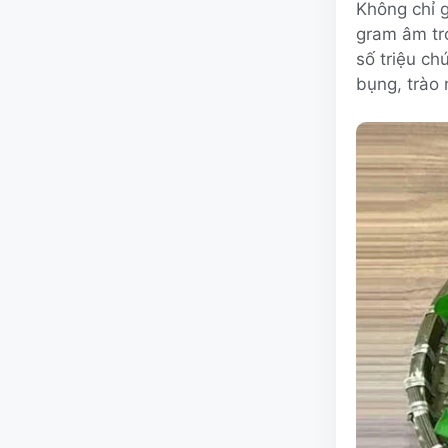
Không chỉ g
gram âm tro
số triệu ch
bụng, trào