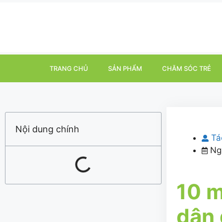
TRANG CHỦ
SẢN PHẨM
CHĂM SÓC TRẺ
Nội dung chính
Tá
Ng
10 m
dân 