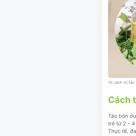
10 cách trị tá
Cách t
Táo bón dườ
trẻ từ 2 – 
Thực tế, đa