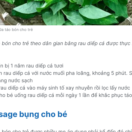
ữa táo bón cho trẻ
o bón cho trẻ theo dân gian bằng rau diếp cá được thực
n bị 1 nắm rau diếp cá tươi
 rau diếp cá với nước muối pha loãng, khoảng 5 phút. 
bằng nước sạch
au diếp cá vào máy sinh tố xay nhuyễn rồi lọc lấy nước
ho bé uống rau diếp cá mỗi ngày 1 lần để khắc phục tá
sage bụng cho bé
o bón cho trẻ được nhiều mẹ áp dụng phải kể đến đó chí