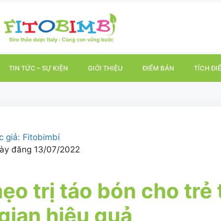
TIN TỨC – SỰ KIỆN
GIỚI THIỆU
ĐIỂM BÁN
TÍCH ĐI
c giả:
Fitobimbi
ày đăng
13/07/2022
ẹo trị táo bón cho trẻ
gian hiệu quả