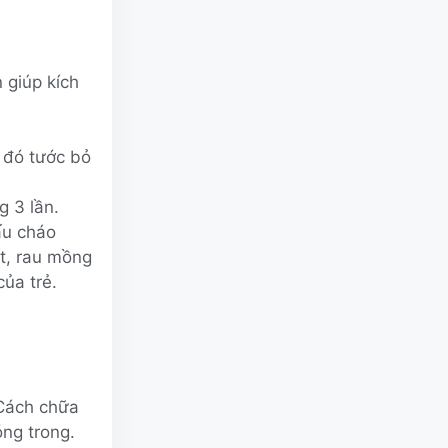
 giúp kích
 đó tước bỏ
 3 lần.
ấu cháo
t, rau mồng
của trẻ.
 Cách chữa
óng trong.