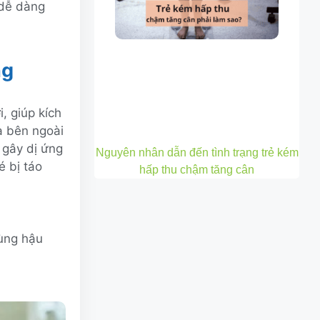
 dễ dàng
ng
, giúp kích
a bên ngoài
 gây dị ứng
Nguyên nhân dẫn đến tình trạng trẻ kém
é bị táo
hấp thu chậm tăng cân
ùng hậu