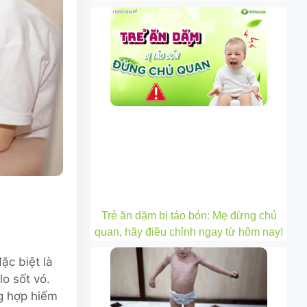
Trẻ ăn dặm bị táo bón: Mẹ đừng chủ
quan, hãy điều chỉnh ngay từ hôm nay!
ặc biệt là
lo sốt vó.
ng hợp hiếm