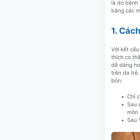
là do bệnh 
bằng các m
1. Các
Với kết cấu
thích co th
dễ dàng hơn
trên da trẻ
bón.
Chỉ c
Sau 
môn 
Sau 