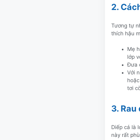
2. Cách
Tương tự nh
thích hậu 
Mẹ h
lớp v
Đưa 
Với 
hoặc
tơi c
3. Rau 
Diếp cá là 
này rất phù