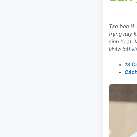
Táo bón là 
trạng này 
sinh hoạt.
khảo bài vi
13 Cá
Cách