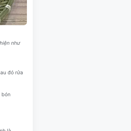
 hiện như
Sau đó rửa
o bón
nh là