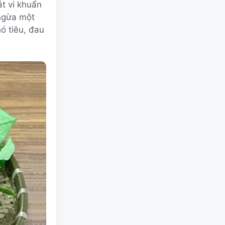
át vi khuẩn
 ngừa một
ó tiêu, đau