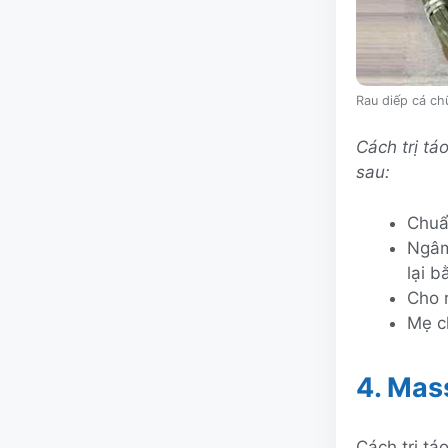
Rau diếp cá ch
Cách trị tá
sau:
Chuẩ
Ngâm
lại 
Cho r
Mẹ c
4. Mas
Cách trị tá