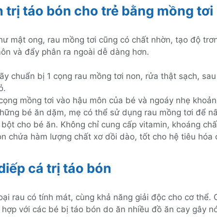
 trị táo bón cho trẻ bằng mồng tơi
ư mật ong, rau mồng tơi cũng có chất nhờn, tạo độ trơn
môn và đẩy phân ra ngoài dễ dàng hơn.
ãy chuẩn bị 1 cọng rau mồng tơi non, rửa thật sạch, sau
ỏ.
cọng mồng tơi vào hậu môn của bé và ngoáy nhẹ khoảng
những bé ăn dặm, mẹ có thể sử dụng rau mồng tơi để n
 bột cho bé ăn. Không chỉ cung cấp vitamin, khoáng chấ
òn chứa hàm lượng chất xơ dồi dào, tốt cho hệ tiêu hóa 
diếp cá trị táo bón
loại rau có tính mát, cùng khả năng giải độc cho cơ thể.
 hợp với các bé bị táo bón do ăn nhiều đồ ăn cay gây n