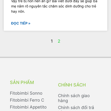
Vậy trẻ bị nôn nên ăn gì? Bài viết dưới đây sẽ giúp ba
mẹ nắm rõ nguyên tắc chăm sóc dinh dưỡng cho trẻ
hay nôn.
ĐỌC TIẾP »
1
2
SẢN PHẨM
CHÍNH SÁCH
Fitobimbi Sonno
Chính sách giao
Fitobimbi Ferro C
hàng
Fitobimbi Appetito
Chính sách đổi trả