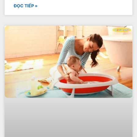
ĐỌC TIẾP »