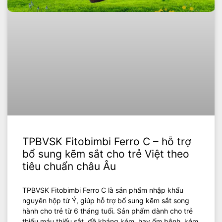
TPBVSK Fitobimbi Ferro C – hỗ trợ
bổ sung kẽm sắt cho trẻ Việt theo
tiêu chuẩn châu Âu
TPBVSK Fitobimbi Ferro C là sản phẩm nhập khẩu
nguyên hộp từ Ý, giúp hỗ trợ bổ sung kẽm sắt song
hành cho trẻ từ 6 tháng tuổi. Sản phẩm dành cho trẻ
thiếu máu thiếu sắt, đề kháng kém, hay ốm bệnh, kém