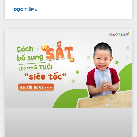
ĐỌC TIẾP »