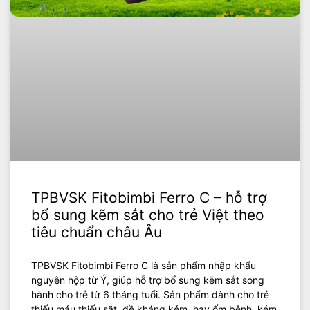
TPBVSK Fitobimbi Ferro C – hỗ trợ
bổ sung kẽm sắt cho trẻ Việt theo
tiêu chuẩn châu Âu
TPBVSK Fitobimbi Ferro C là sản phẩm nhập khẩu
nguyên hộp từ Ý, giúp hỗ trợ bổ sung kẽm sắt song
hành cho trẻ từ 6 tháng tuổi. Sản phẩm dành cho trẻ
thiếu máu thiếu sắt, đề kháng kém, hay ốm bệnh, kém