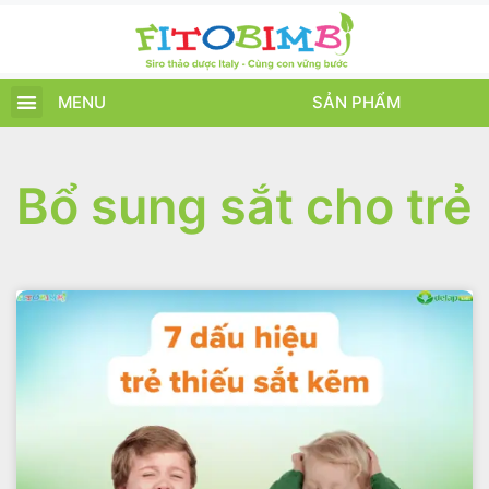
MENU
SẢN PHẨM
TRANG CHỦ
SẢN PHẨM
CHĂM SÓC TRẺ
TIN TỨC – SỰ KIỆN
GIỚI THIỆU
ĐIỂM BÁN
TÍCH ĐIỂM
Bổ sung sắt cho trẻ