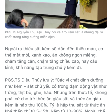
PGS.TS Nguyễn Thị Diệu Thúy nói vai trò Kẽm sắt là những đại vi
chất trong tăng cường miễn dịch
Ngoài ra thiếu sắt kẽm sẽ dẫn đến thiếu máu, cơ
thể mệt mỏi, xanh xao, ăn không ngon miệng,
chậm tăng cân, chậm tăng chiều cao, hay cáu
kỉnh, khả năng tập trung chú ý kém đi.
PGS.TS Diệu Thúy lưu ý: “Các vi chất dinh dưỡng
như kẽm – sắt chủ yếu có trong đạm động vật như
trứng, thịt bò, ghẹ, hàu. Nhưng trên thực tế, không
phải cứ cho trẻ thức ăn giàu sắt và thức ăn giàu
kẽm là hấp thu 100%. Tỷ lệ hấp thu sắt từ thức ăn
khá thấp chỉ từ 5-15%, kẽm từ 10-30%. Ngoài chế