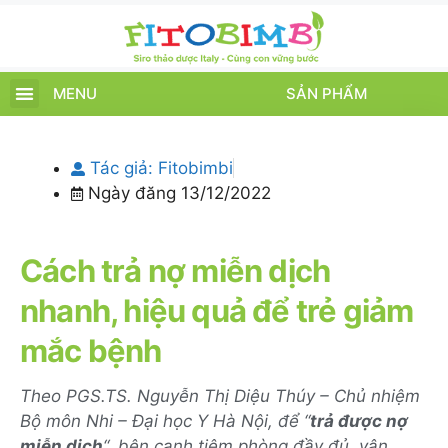
MENU
SẢN PHẨM
TRANG CHỦ
SẢN PHẨM
CHĂM SÓC TRẺ
TIN TỨC – SỰ KIỆN
GIỚI THIỆU
ĐIỂM BÁN
TÍCH ĐIỂM
Tác giả:
Fitobimbi
Ngày đăng
13/12/2022
Cách trả nợ miễn dịch
nhanh, hiệu quả để trẻ giảm
mắc bệnh
Theo PGS.TS. Nguyễn Thị Diệu Thúy – Chủ nhiệm
Bộ môn Nhi – Đại học Y Hà Nội, để “
trả được nợ
miễn dịch
“, bên cạnh tiêm phòng đầy đủ, vận