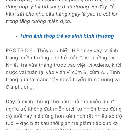
động hợp lý thì bổ sung dinh dưỡng với đầy đủ
kẽm sắt cho nhu cầu hàng ngày là yếu tố cốt lõi
trong tăng cường miễn dịch.
Hình ảnh thóp trẻ sơ sinh bình thường
PGS.TS Diệu Thúy cho biết: Hiện nay xảy ra tình
trạng nhiều trường hợp trẻ mắc “dịch chồng dịch”.
Nhiều trẻ vừa tháng trước vào viện vì Adeno, khỏi
được vài tuần lại vào viện vì cúm B, cúm A… Tình
trạng quá tải đang xảy ra cả tuyến trung ương và
địa phương.
Đây là minh chứng cho hậu quả “nợ miễn dịch” –
nghĩa trẻ không đạt miễn dịch tự nhiên theo đúng
độ tuổi hay nói đúng hơn kém hơn rất nhiều so độ
tuổi – đặc biệt sau thời gian trẻ giảm tiếp xúc xã