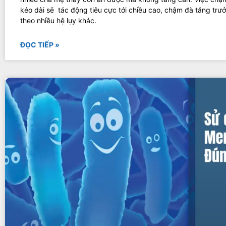
kéo dài sẽ tác động tiêu cực tới chiều cao, chậm đà tăng trư
theo nhiều hệ lụy khác.
ĐỌC TIẾP »