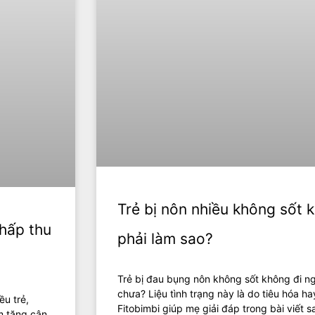
Trẻ bị nôn nhiều không sốt 
hấp thu
phải làm sao?
Trẻ bị đau bụng nôn không sốt không đi n
chưa? Liệu tình trạng này là do tiêu hóa h
ều trẻ,
Fitobimbi giúp mẹ giải đáp trong bài viết 
m tăng cân