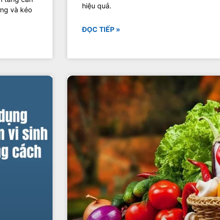
hiệu quả.
ởng và kéo
ĐỌC TIẾP »