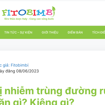
TIN TỨC – SỰ KIỆN
GIỚI THIỆU
ĐIỂM BÁN
TÍCH ĐI
c giả:
Fitobimbi
ày đăng
08/06/2023
ị nhiễm trùng đường r
ăn gì? Kiêng gì?