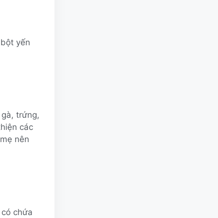
 bột yến
 gà, trứng,
thiện các
n mẹ nên
… có chứa