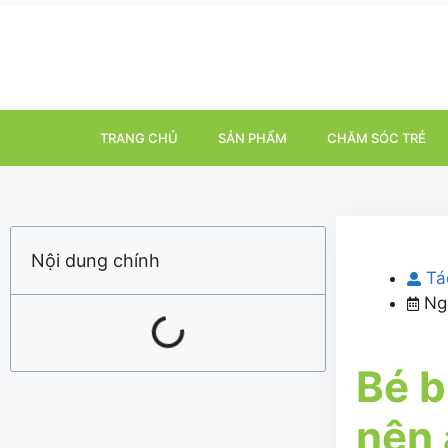
TRANG CHỦ
SẢN PHẨM
CHĂM SÓC TRẺ
Nội dung chính
Tá
Ng
Bé b
nên 