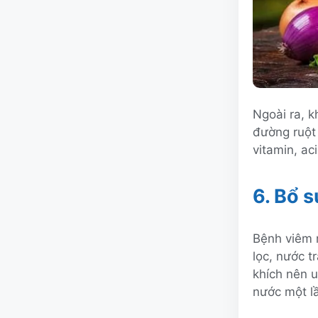
Ngoài ra, k
đường ruột 
vitamin, ac
6. Bổ 
Bệnh viêm 
lọc, nước t
khích nên u
nước một l