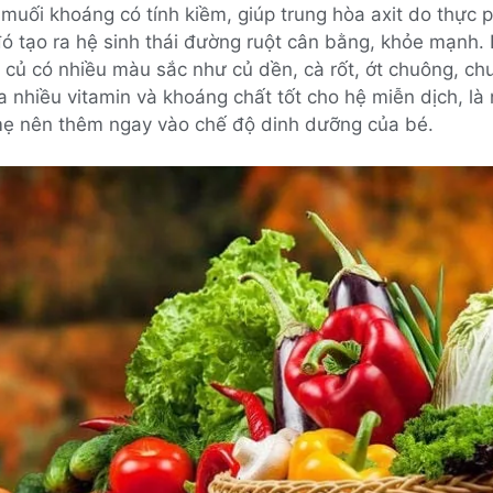
 muối khoáng có tính kiềm, giúp trung hòa axit do thực
đó tạo ra hệ sinh thái đường ruột cân bằng, khỏe mạnh. 
u củ có nhiều màu sắc như củ dền, cà rốt, ớt chuông, ch
 nhiều vitamin và khoáng chất tốt cho hệ miễn dịch, là
 nên thêm ngay vào chế độ dinh dưỡng của bé.