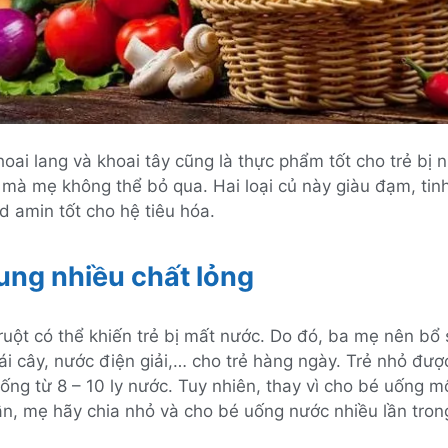
hoai lang và khoai tây cũng là thực phẩm tốt cho trẻ bị
mà mẹ không thể bỏ qua. Hai loại củ này giàu đạm, tinh
id amin tốt cho hệ tiêu hóa.
sung nhiều chất lỏng
ruột có thể khiến trẻ bị mất nước. Do đó, ba mẹ nên bổ
rái cây, nước điện giải,… cho trẻ hàng ngày. Trẻ nhỏ đư
ống từ 8 – 10 ly nước. Tuy nhiên, thay vì cho bé uống m
ần, mẹ hãy chia nhỏ và cho bé uống nước nhiều lần tron