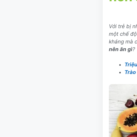
Với trẻ bị 
một chế độ
kháng mà cò
nên ăn gì
?
Triệ
Trào