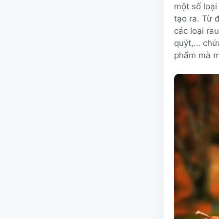
một số loại
tạo ra. Từ 
các loại ra
quýt,… chứa
phẩm mà mẹ