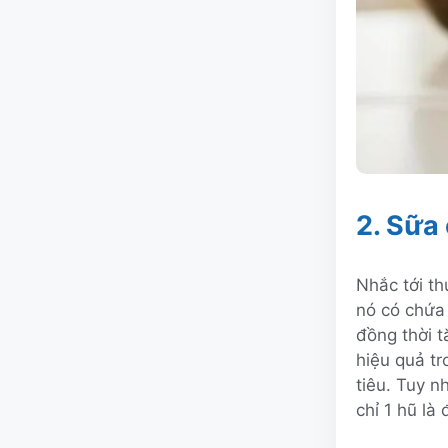
2. Sữa
Nhắc tới th
nó có chứa 
đồng thời t
hiệu quả tr
tiêu. Tuy 
chỉ 1 hũ là 