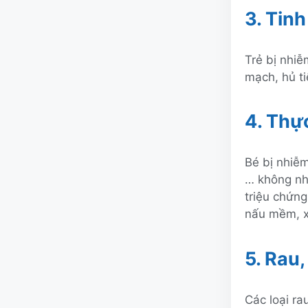
3. Tinh
Trẻ bị nhiễ
mạch, hủ t
4. Thự
Bé bị nhiễm
… không nh
triệu chứng
nấu mềm, x
5. Rau,
Các loại ra