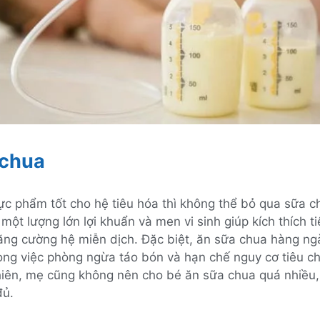
 chua
ực phẩm tốt cho hệ tiêu hóa thì không thể bỏ qua sữa ch
một lượng lớn lợi khuẩn và men vi sinh giúp kích thích t
ăng cường hệ miễn dịch. Đặc biệt, ăn sữa chua hàng ng
ong việc phòng ngừa táo bón và hạn chế nguy cơ tiêu ch
nhiên, mẹ cũng không nên cho bé ăn sữa chua quá nhiều
đủ.