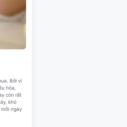
ua. Bởi vì
iêu hóa,
ày còn rất
ảy, khó
, mỗi ngày