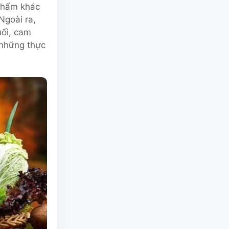
 phẩm khác
Ngoài ra,
uối, cam
 những thực