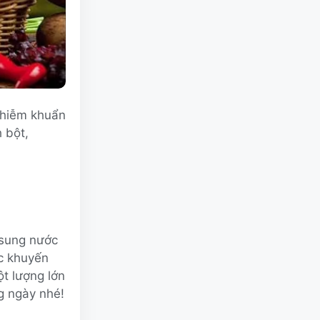
 nhiễm khuẩn
 bột,
 sung nước
ợc khuyến
ột lượng lớn
g ngày nhé!