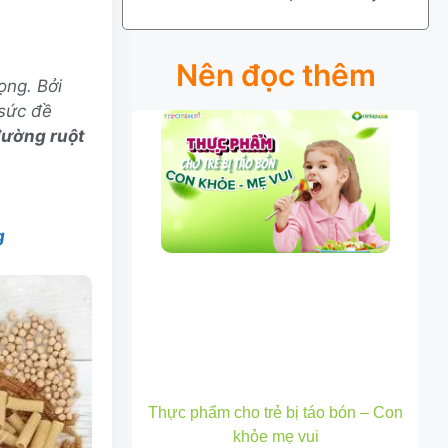
Nên đọc thêm
ọng. Bởi
 sức đề
đường ruột
g
Thực phẩm cho trẻ bị táo bón – Con
khỏe mẹ vui