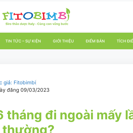
TIN TỨC – SỰ KIỆN
GIỚI THIỆU
ĐIỂM BÁN
TÍCH ĐI
c giả:
Fitobimbi
ày đăng
09/03/2023
6 tháng đi ngoài mấy lầ
 thường?