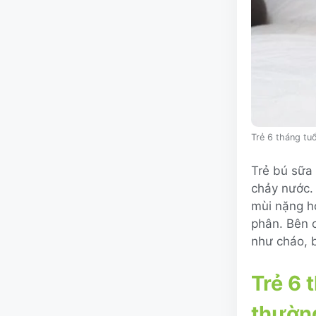
Trẻ 6 tháng tuổ
Trẻ bú sữa
chảy nước.
mùi nặng h
phân. Bên c
như cháo, b
Trẻ 6 
thườn