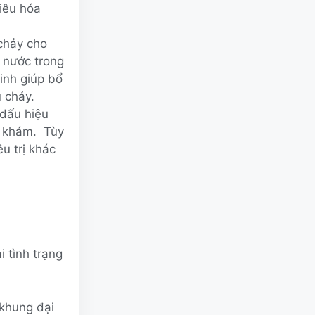
tiêu hóa
 chảy cho
g nước trong
inh giúp bổ
u chảy.
 dấu hiệu
i khám. Tùy
u trị khác
i tình trạng
khung đại