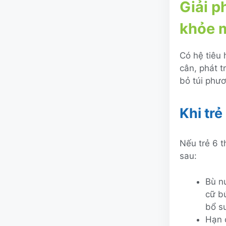
Giải p
khỏe 
Có hệ tiêu
cân, phát t
bỏ túi phươ
Khi trẻ
Nếu trẻ 6 t
sau:
Bù n
cữ b
bổ su
Hạn 