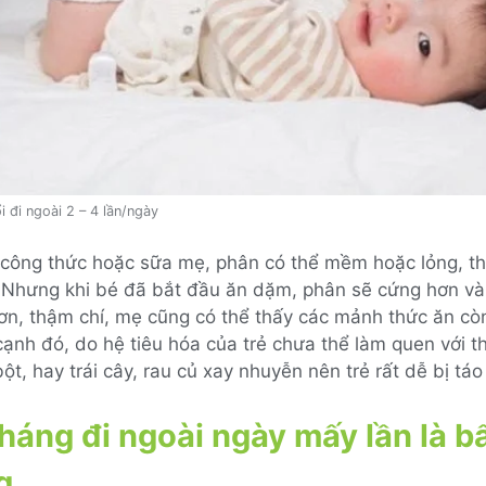
i đi ngoài 2 – 4 lần/ngày
 công thức hoặc sữa mẹ, phân có thể mềm hoặc lỏng, t
 Nhưng khi bé đã bắt đầu ăn dặm, phân sẽ cứng hơn và
ơn, thậm chí, mẹ cũng có thể thấy các mảnh thức ăn còn
ạnh đó, do hệ tiêu hóa của trẻ chưa thể làm quen với t
ột, hay trái cây, rau củ xay nhuyễn nên trẻ rất dễ bị táo
tháng đi ngoài ngày mấy lần là b
g