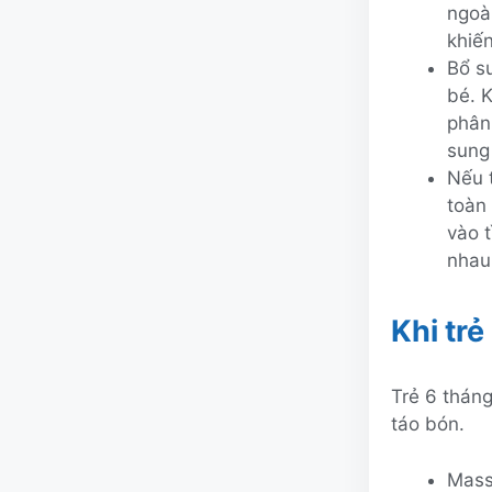
ngoài
khiến
Bổ su
bé. K
phân
sung 
Nếu 
toàn
vào t
nhau
Khi trẻ
Trẻ 6 tháng
táo bón.
Mass