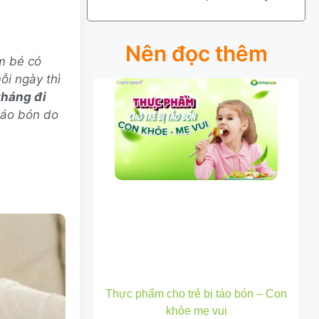
Nên đọc thêm
m bé có
i ngày thì
tháng đi
táo bón do
Thực phẩm cho trẻ bị táo bón – Con
khỏe mẹ vui