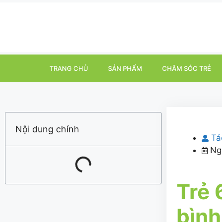
TRANG CHỦ
SẢN PHẨM
CHĂM SÓC TRẺ
Nội dung chính
Tá
Ng
Trẻ 
bình