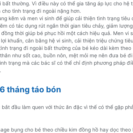
 bất thường. Vì điều này có thể gia tăng áp lực cho hệ 
 cho tình trạng đi ngoài nặng hơn.
ng kẽm và men vi sinh để giúp cải thiện tình trạng tiêu
ẽm có tác dụng rút ngắn thời gian tiêu chảy, giảm lượn
 đồng thời giúp bé phục hồi một cách hiệu quả. Men vi s
lợi khuẩn, cân bằng hệ vi sinh, cải thiện triệu chứng tiê
tình trạng đi ngoài bất thường của bé kéo dài kèm theo
 thân như sốt cao, buồn nôn, mệt mỏi mẹ nên đưa bé đ
ình trạng mà các bác sĩ có thể chỉ định phương pháp điề
.
 6 tháng táo bón
 bắt đầu làm quen với thức ăn đặc vì thế có thể gặp phả
age bụng cho bé theo chiều kim đồng hồ hay dọc theo 