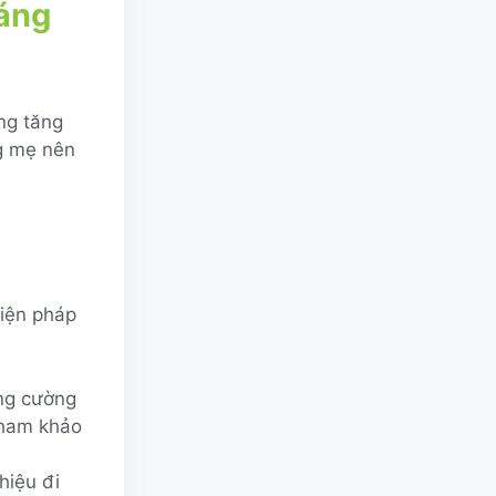
háng
ng tăng
ng mẹ nên
biện pháp
ăng cường
tham khảo
hiệu đi