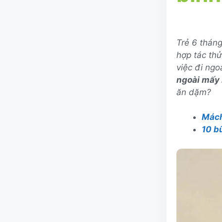
Trẻ 6 thán
hợp tác th
việc đi ngo
ngoài mấy 
ăn dặm?
Mách
10 b