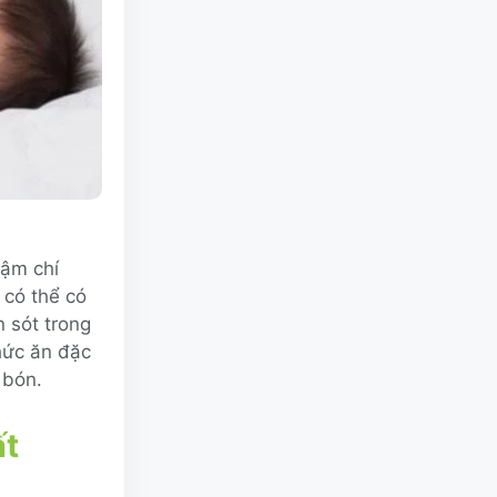
hậm chí
 có thể có
 sót trong
hức ăn đặc
 bón.
ất