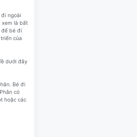
 đi ngoài
 xem là bất
 để bé đi
triển của
đề dưới đây
phân. Bé đi
 Phân có
ột hoặc các