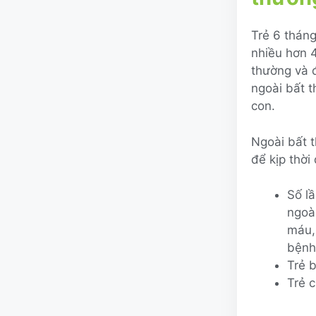
Trẻ 6 tháng
nhiều hơn 
thường và đ
ngoài bất t
con.
Ngoài bất 
để kịp thời
Số l
ngoà
máu,
bệnh
Trẻ 
Trẻ c