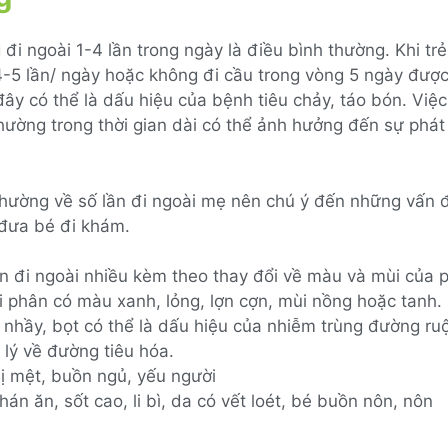
 đi ngoài 1-4 lần trong ngày là điều bình thường. Khi trẻ
4-5 lần/ ngày hoặc không đi cầu trong vòng 5 ngày được
ây có thể là dấu hiệu của bệnh tiêu chảy, táo bón. Việc
hường trong thời gian dài có thể ảnh hưởng đến sự phát 
thường về số lần đi ngoài mẹ nên chú ý đến những vấn 
 đưa bé đi khám.
ần đi ngoài nhiều kèm theo thay đổi về màu và mùi của 
i phân có màu xanh, lỏng, lợn cợn, mùi nồng hoặc tanh.
 nhầy, bọt có thể là dấu hiệu của nhiễm trùng đường ru
 lý về đường tiêu hóa.
bị mệt, buồn ngủ, yếu người
hán ăn, sốt cao, li bì, da có vết loét, bé buồn nôn, nôn