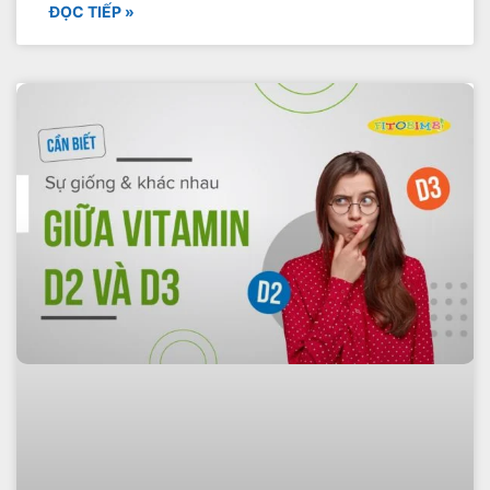
ĐỌC TIẾP »