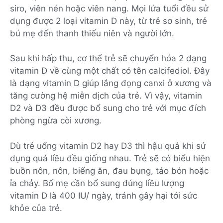
siro, viên nén hoặc viên nang. Mọi lứa tuổi đều sử
dụng được 2 loại vitamin D này, từ trẻ sơ sinh, trẻ
bú mẹ đến thanh thiếu niên và người lớn.
Sau khi hấp thu, cơ thể trẻ sẽ chuyển hóa 2 dạng
vitamin D về cùng một chất có tên calcifediol. Đây
là dạng vitamin D giúp lắng đọng canxi ở xương và
tăng cường hệ miễn dịch của trẻ. Vì vậy, vitamin
D2 và D3 đều được bổ sung cho trẻ với mục đích
phòng ngừa còi xương.
Dù trẻ uống vitamin D2 hay D3 thì hậu quả khi sử
dụng quá liều đều giống nhau. Trẻ sẽ có biểu hiện
buồn nôn, nôn, biếng ăn, đau bụng, táo bón hoặc
ỉa chảy. Bố mẹ cần bổ sung đúng liều lượng
vitamin D là 400 IU/ ngày, tránh gây hại tới sức
khỏe của trẻ.