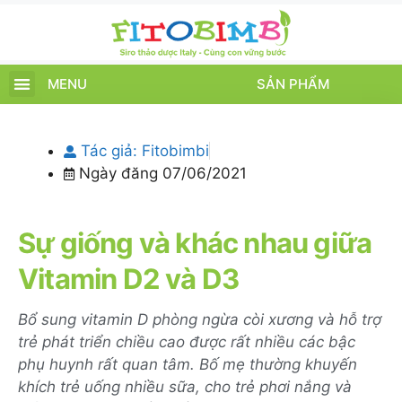
MENU
SẢN PHẨM
TRANG CHỦ
SẢN PHẨM
CHĂM SÓC TRẺ
TIN TỨC – SỰ KIỆN
GIỚI THIỆU
ĐIỂM BÁN
TÍCH ĐIỂM
Tác giả:
Fitobimbi
Ngày đăng
07/06/2021
Sự giống và khác nhau giữa
Vitamin D2 và D3
Bổ sung vitamin D phòng ngừa còi xương và hỗ trợ
trẻ phát triển chiều cao được rất nhiều các bậc
phụ huynh rất quan tâm. Bố mẹ thường khuyến
khích trẻ uống nhiều sữa, cho trẻ phơi nắng và