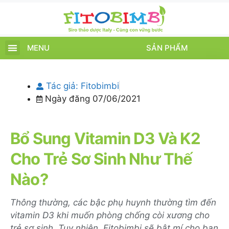
MENU
SẢN PHẨM
TRANG CHỦ
SẢN PHẨM
CHĂM SÓC TRẺ
TIN TỨC – SỰ KIỆN
GIỚI THIỆU
ĐIỂM BÁN
TÍCH ĐIỂM
Tác giả:
Fitobimbi
Ngày đăng
07/06/2021
Bổ Sung Vitamin D3 Và K2
Cho Trẻ Sơ Sinh Như Thế
Nào?
Thông thường, các bậc phụ huynh thường tìm đến
vitamin D3 khi muốn phòng chống còi xương cho
trẻ sơ sinh. Tuy nhiên, Fitobimbi sẽ bật mí cho bạn