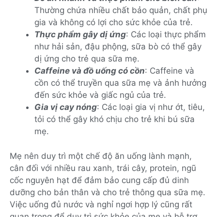
Thường chứa nhiều chất bảo quản, chất phụ
gia và không có lợi cho sức khỏe của trẻ.
Thực phẩm gây dị ứng
: Các loại thực phẩm
như hải sản, đậu phộng, sữa bò có thể gây
dị ứng cho trẻ qua sữa mẹ.
Caffeine và đồ uống có cồn
: Caffeine và
cồn có thể truyền qua sữa mẹ và ảnh hưởng
đến sức khỏe và giấc ngủ của trẻ.
Gia vị cay nóng
: Các loại gia vị như ớt, tiêu,
tỏi có thể gây khó chịu cho trẻ khi bú sữa
mẹ.
Mẹ nên duy trì một chế độ ăn uống lành mạnh,
cân đối với nhiều rau xanh, trái cây, protein, ngũ
cốc nguyên hạt để đảm bảo cung cấp đủ dinh
dưỡng cho bản thân và cho trẻ thông qua sữa mẹ.
Việc uống đủ nước và nghỉ ngơi hợp lý cũng rất
quan trọng để duy trì sức khỏe của mẹ và hỗ trợ