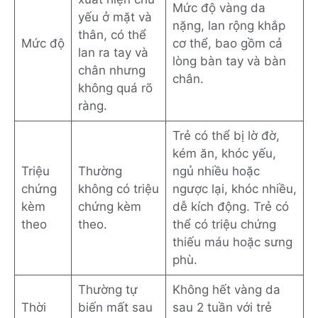
Mức độ vàng da
yếu ở mặt và
nặng, lan rộng khắp
thân, có thể
Mức độ
cơ thể, bao gồm cả
lan ra tay và
lòng bàn tay và bàn
chân nhưng
chân.
không quá rõ
ràng.
Trẻ có thể bị lờ đờ,
kém ăn, khóc yếu,
Triệu
Thường
ngủ nhiều hoặc
chứng
không có triệu
ngược lại, khóc nhiều,
kèm
chứng kèm
dễ kích động. Trẻ có
theo
theo.
thể có triệu chứng
thiếu máu hoặc sưng
phù.
Thường tự
Không hết vàng da
Thời
biến mất sau
sau 2 tuần với trẻ