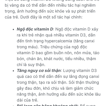
bị vàng da có thể dẫn đến nhiều tác hại nghiêm
trọng, ảnh hưởng đến sức khỏe và sự phát triển
của trẻ. Dưới đây là một số tác hại chính:
Ngộ độc vitamin D
: Ngộ độc vitamin D xảy
ra khi trẻ nhận quá nhiều vitamin D3, dẫn
đến tình trạng hypercalcemia (tăng canxi
trong máu). Triệu chứng của ngộ độc
vitamin D bao gồm buồn nôn, nôn mửa, táo
bón, chán ăn, khát nước, tiểu nhiều, thậm
chí là suy thận.
Tăng nguy cơ sỏi thận
: Lượng vitamin D3
quá cao có thể dẫn đến sự lắng đọng canxi
trong thận, tạo ra sỏi thận. Sỏi thận thường
gây đau đớn, khó chịu và làm giảm chức
năng thận, ảnh hưởng xấu đến sức khỏe lâu
dài của trẻ.
Rối loạn cân bằng khoáng chất
: Bổ sung