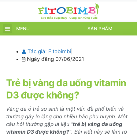
MENU
SẢN PHẨM
TRANG CHỦ
SẢN PHẨM
CHĂM SÓC TRẺ
TIN TỨC – SỰ KIỆN
GIỚI THIỆU
ĐIỂM BÁN
TÍCH ĐIỂM
Tác giả:
Fitobimbi
Ngày đăng
07/06/2021
Trẻ bị vàng da uống vitamin
D3 được không?
Vàng da ở trẻ sơ sinh là một vấn đề phổ biến và
thường gây lo lắng cho nhiều bậc phụ huynh. Một
câu hỏi thường gặp là liệu “
trẻ bị vàng da uống
vitamin D3 được không?”
. Bài viết này sẽ làm rõ